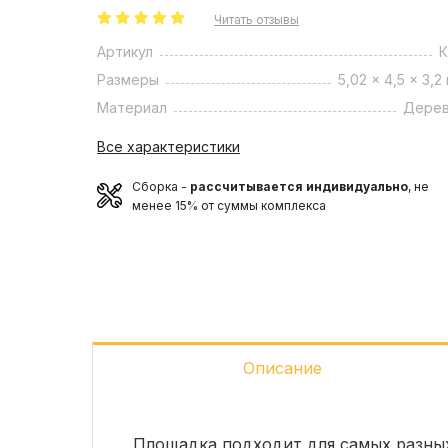
Читать отзывы
Артикул
К
Размеры
5,02 x 4,5 x 3,2 
Материал
Дере
Все характеристики
Сборка -
рассчитывается индивидуально
, не
менее 15% от суммы комплекса
Описание
Площадка подходит для самых разных
•Игровая башня (высота 3,2 метра)