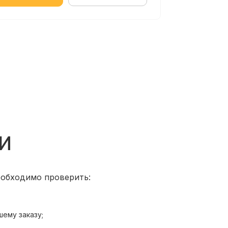
и
еобходимо проверить:
шему заказу;