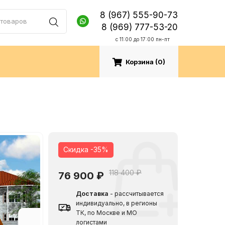
8 (967) 555-90-73
8 (969) 777-53-20
c 11:00 до 17:00 пн-пт
Корзина (
0
)
Скидка -35%
118 400 ₽
76 900
₽
Доставка
- рассчитывается
индивидуально, в регионы
ТК, по Москве и МО
логистами