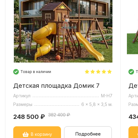
Товар в наличии
Т
Детская площадка Домик 7
Де
Артикул
M-H7
Арт
Размеры
6 x 5,8 x 3,5 м.
Раз
382 400 ₽
248 500
₽
43
Подробнее
В корзину