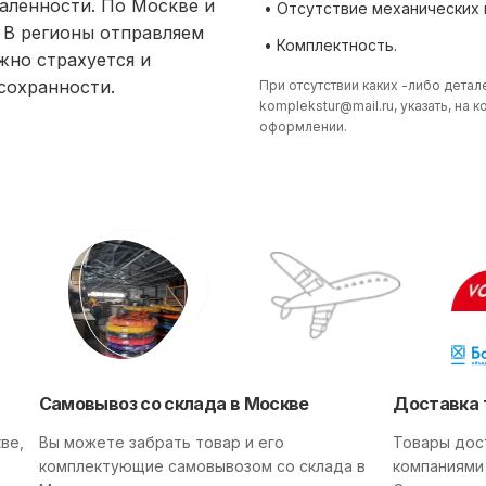
аленности. По Москве и
• Отсутствие механических
 В регионы отправляем
• Комплектность.
жно страхуется и
 сохранности.
При отсутствии каких -либо детал
komplekstur@mail.ru
, указать, на
оформлении.
Самовывоз со склада в Москве
Доставка 
ве,
Вы можете забрать товар и его
Товары дос
комплектующие самовывозом со склада в
компаниями