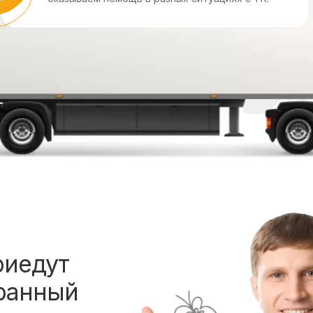
риедут
ранный