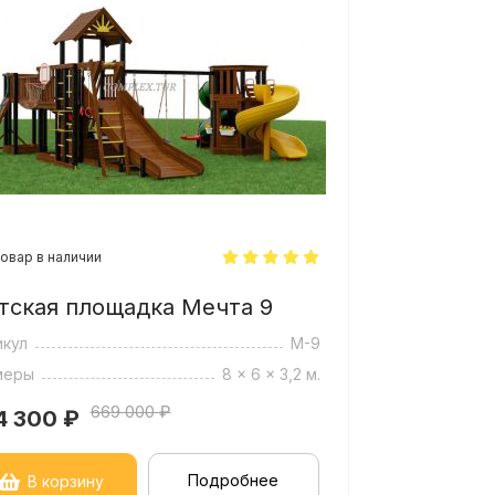
овар в наличии
тская площадка Мечта 9
икул
М-9
меры
8 x 6 x 3,2 м.
669 000 ₽
4 300
₽
Подробнее
В корзину