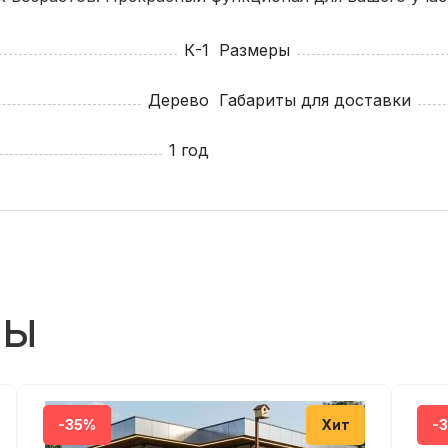
К-1
Размеры
Читать все отзывы
Дерево
Габариты для доставки
1 год
ры
-пропиткой с эффектом «матовый лак»
аво менять цвет отдельных элементов, в зависимости
тий.
-35%
Хит
-