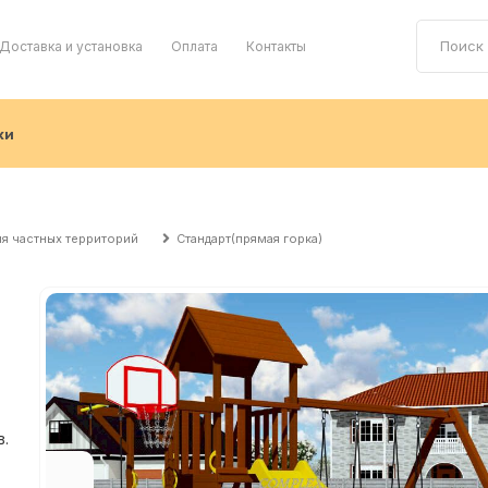
Доставка и установка
Оплата
Контакты
ки
я частных территорий
Стандарт(прямая горка)
в.