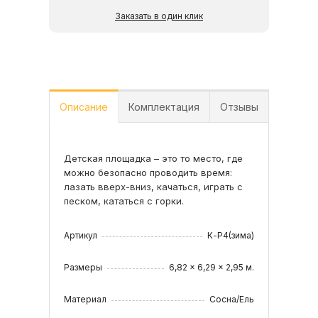
Заказать в один клик
Описание
Комплектация
Отзывы
Детская площадка – это то место, где
•Конструкция двухуровневой башни из
можно безопасно проводить время:
клееного бруса 70х70 мм;
лазать вверх-вниз, качаться, играть с
•Зимняя горка;
песком, кататься с горки.
•Деревянная крыша;
Читать все отзывы
•Волновая горка 3,0 м;
•Деревянная лестница с перилами;
Артикул
К-P4(зима)
•Рукоход;
•Столик-лавочка;
Размеры
6,82 x 6,29 x 2,95 м.
•Канат;
•Качельный модуль;
Материал
Сосна/Ель
•Сетка для восхождения;
•Боксерская груша с перчатками;