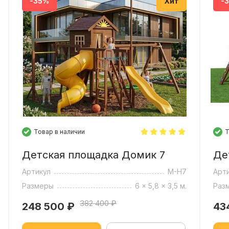
-35%
Хит
-
Товар в наличии
Т
Детская площадка Домик 7
Де
Артикул
M-H7
Арт
Размеры
6 x 5,8 x 3,5 м.
Раз
382 400 ₽
248 500
₽
43