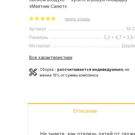
«Маятник Салют».
Читать отзывы
Артикул
М-
Размеры
5,2 x 4,7 x 3,9 
Материал
Дере
Все характеристики
Сборка -
рассчитывается индивидуально
, не
менее 15% от суммы комплекса
Описание
Не знаете, как отвлечь детей от гад
•Игровая башня в виде мельницы