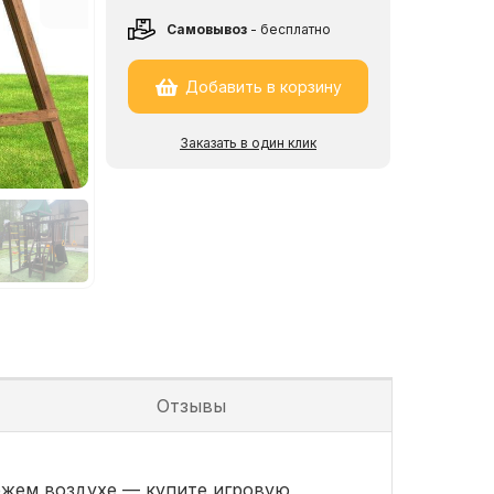
Cамовывоз
- бесплатно
Добавить в корзину
Заказать в один клик
Отзывы
вежем воздухе — купите игровую