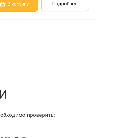
Подробнее
В корзину
и
еобходимо проверить:
шему заказу;