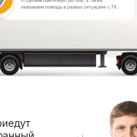
отсылаем Вам новую деталь, а также
оказываем помощь в разных ситуациях с ТК.
риедут
ранный