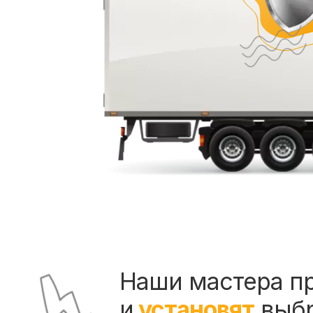
Наши мастера п
и
установят
выб