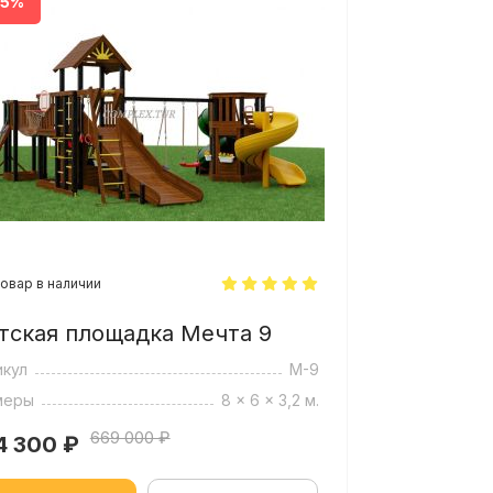
35%
овар в наличии
тская площадка Мечта 9
икул
М-9
меры
8 x 6 x 3,2 м.
669 000 ₽
4 300
₽