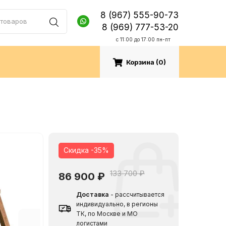
8 (967) 555-90-73
8 (969) 777-53-20
c 11:00 до 17:00 пн-пт
Корзина (
0
)
Скидка -35%
133 700 ₽
86 900
₽
Доставка
- рассчитывается
индивидуально, в регионы
ТК, по Москве и МО
логистами