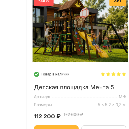
-35%
Хит
В площадке нет отверстий.
(Серия 2)
Товар в наличии
Детская площадка Мечта 5
Артикул
М-5
Размеры
5 x 5,2 x 3,3 м.
172 600 ₽
112 200
₽