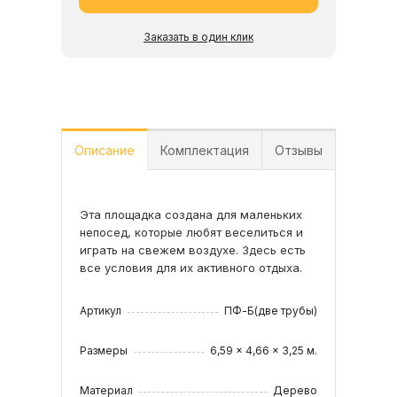
Заказать в один клик
Описание
Комплектация
Отзывы
Эта площадка создана для маленьких
•Конструкция башни, стойки из
непосед, которые любят веселиться и
клееного бруса 90х90;
играть на свежем воздухе. Здесь есть
•Конструкция скалодром с камнями;
все условия для их активного отдыха.
•Конструкция балкон;
Читать все отзывы
•Волновая горка 3 м;
•Горка труба на 1,5 м;
Артикул
ПФ-Б(две трубы)
•Горка труба на 2,1 м;
•Качельный модуль;
Размеры
6,59 x 4,66 x 3,25 м.
•Качели кубельковые со спинкой 1 шт.;
•Качели гнездо-паутинка 60 - 1шт.;
Материал
Дерево
•Баскетбольный щит;