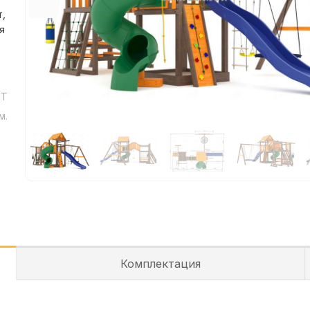
т,
я
МТ
м.
Комплектация