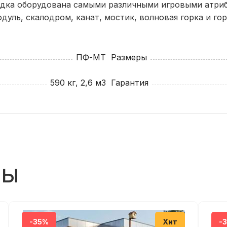
адка оборудована самыми различными игровыми атри
ого бруса 90х90;
уль, скалодром, канат, мостик, волновая горка и гор
Читать все отзывы
ПФ-МТ
Размеры
590 кг, 2,6 м3
Гарантия
ры
-35%
Хит
-