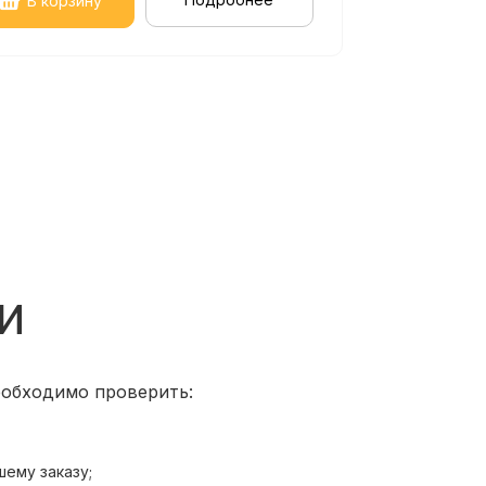
В корзину
и
еобходимо проверить:
шему заказу;