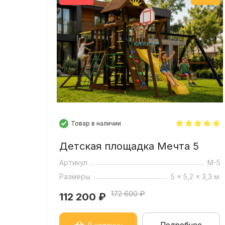
Якоря в комплект не входят. Приобре
Производитель оставляет за собой пр
производстве.
(Серия 1)
Товар в наличии
Детская площадка Мечта 5
Артикул
М-5
Размеры
5 x 5,2 x 3,3 м.
172 600 ₽
112 200
₽
Подробнее