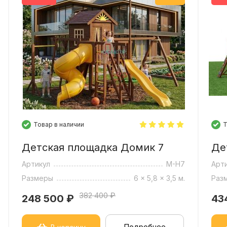
таются отдельно по желанию клиента.
аво менять цвет отдельных элементов, в зависимости
Товар в наличии
Т
Детская площадка Домик 7
Де
Артикул
M-H7
Арт
Размеры
6 x 5,8 x 3,5 м.
Раз
382 400 ₽
248 500
₽
43
Подробнее