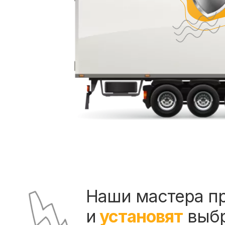
Наши мастера п
и
установят
выб