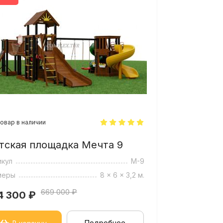
 от наличия палитры пропиток на
овар в наличии
тская площадка Мечта 9
икул
М-9
меры
8 x 6 x 3,2 м.
669 000 ₽
4 300
₽
Подробнее