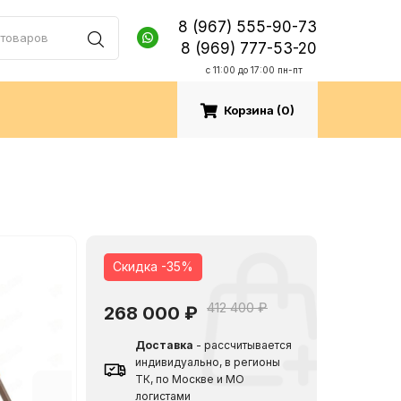
8 (967) 555-90-73
8 (969) 777-53-20
c 11:00 до 17:00 пн-пт
Корзина (
0
)
Скидка -35%
412 400 ₽
268 000
₽
Доставка
- рассчитывается
индивидуально, в регионы
ТК, по Москве и МО
логистами