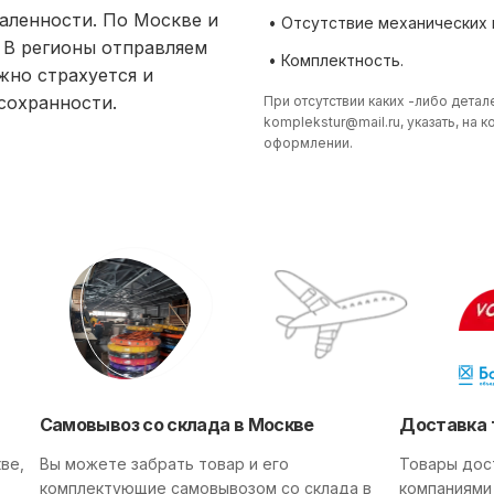
аленности. По Москве и
• Отсутствие механических
 В регионы отправляем
• Комплектность.
жно страхуется и
 сохранности.
При отсутствии каких -либо детал
komplekstur@mail.ru
, указать, на
оформлении.
Самовывоз со склада в Москве
Доставка 
ве,
Вы можете забрать товар и его
Товары дос
комплектующие самовывозом со склада в
компаниями