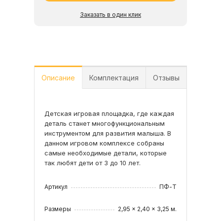
Заказать в один клик
Описание
Комплектация
Отзывы
Детская игровая площадка, где каждая
•Конструкция башни, стойки из
деталь станет многофункциональным
клееного бруса 90х90;
инструментом для развития малыша. В
•Горка труба с высоты 1,5 м;
данном игровом комплексе собраны
•Песочница;
Читать все отзывы
самые необходимые детали, которые
•Скалодром;
так любят дети от 3 до 10 лет.
•Деревянная лестница;
•Комплект фурнитуры;
•Руководство по сборке.
Артикул
ПФ-T
Производитель оставляет за собой
Размеры
2,95 x 2,40 x 3,25 м.
право менять цвет отдельных