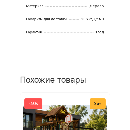
элементов, в зависимости от наличия
Материал
Дерево
палитры пропиток на производстве.
(Серия 1)
Габариты для доставки
236 кг, 1,2 м3
Гарантия
1 год
Похожие товары
-35%
Хит