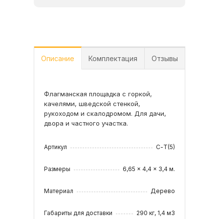
Описание
Комплектация
Отзывы
Флагманская площадка с горкой,
•Башня
качелями, шведской стенкой,
•Горка длиной 2,7 м
рукоходом и скалодромом. Для дачи,
•Турник
двора и частного участка.
•Шведская стенка
Читать все отзывы
•Рукоход
•Стена канатная
Артикул
С-Т(5)
•Скалодром с 7 зацепами
•Качели: лодочка и гнездо 100 см
Размеры
6,65 x 4,4 x 3,4 м.
(тканевое)
•Песочница (без песка)
Материал
Дерево
•Баскетбольный щит
•Высота платформы — 135 см
•Каркас: брус 90×90 мм, собранный на
Габариты для доставки
290 кг, 1,4 м3