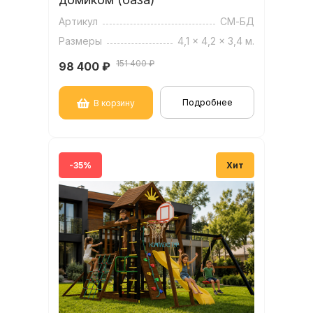
Артикул
СМ-БД
Размеры
4,1 x 4,2 x 3,4 м.
151 400 ₽
98 400
₽
Подробнее
В корзину
-35%
Хит