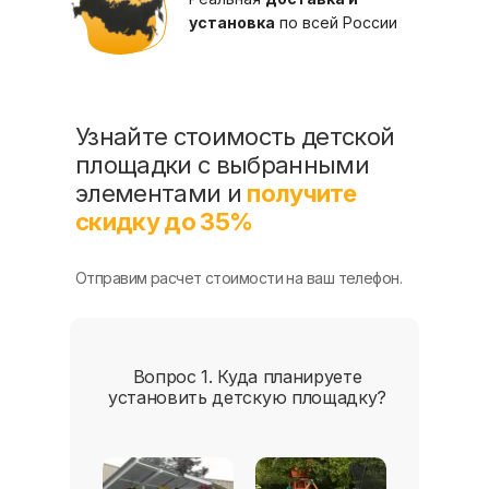
установка
по всей России
Узнайте стоимость детской
площадки с выбранными
элементами и
получите
скидку до 35%
Отправим расчет стоимости на ваш телефон.
Вопрос 1. Куда планируете
Во
установить детскую площадку?