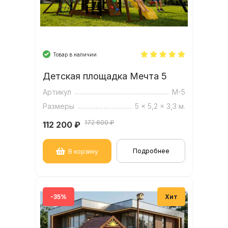
Производитель оставляет за собой
право менять цвет отдельных
элементов, в зависимости от наличия
палитры пропиток на производстве.В
площадке нет отверстий.
Товар в наличии
(Серия 2)
Детская площадка Мечта 5
Артикул
М-5
Размеры
5 x 5,2 x 3,3 м.
172 600 ₽
112 200
₽
Подробнее
В корзину
-35%
Хит