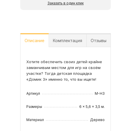
Заказать в один клик
Описание
Комплектация
Отзывы
Хотите обеспечить своих детей крайне
•Двухцветный домик с деревянной
заманчивым местом для игр на своём
крышей и элементом "солнышко"
участке? Тогда детская площадка
•Столик с двумя стульчиками внутри
«Домик 3» именно то, что вы ищете!
домика
Читать все отзывы
•Деревянные декоративные окошки
•Цветочница
Артикул
M-H3
•Скворечник
•Анти москитная сетка для входа в
Размеры
6 x 5,6 x 3,5 м.
домик
•Декоративные ромашки - 2шт
Материал
Дерево
•Просторный балкон размерами
109х187см